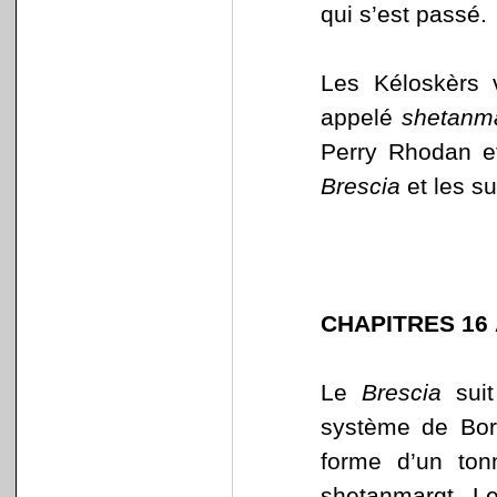
qui s’est passé.
Les Kéloskèrs v
appelé
shetanm
Perry Rhodan et
Brescia
et les su
CHAPITRES 16 
Le
Brescia
suit
système de Borg
forme d’un to
shetanmargt. Le