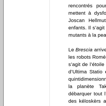
rencontrés pou
mettent à dysfo
Joscan Hellmu
enfants. Il s’ag
mutants à la pea
Le
Brescia
arriv
les robots Roméo
s’agit de l’étoi
d’Ultima Statio
quintidimensionn
la planète Ta
débarquer tout 
des kéloskèrs a