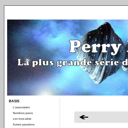
BASIS
L'association
Numéros parus
Les hors-série
Autres parutions