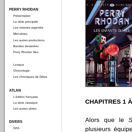
PERRY RHODAN
Présentation
La série principale
Les volumes argentés
Mini-séries
Les autres productions
Bandes dessinées
Perry Rhodan Neo
Lexique
Chronologie
Les chroniques de Délos
ATLAN
L'édition française
CHAPITRES 1 À
La série classique
Les autres séries
Alors que le
S
DIVERS
plusieurs équip
DAS