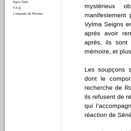
Egon Clark
mystérieux o
F.A.Q.
manifestement p
L'odyssée de Rhodan
Vylma Seigns en
après avoir re
après, ils sont
mémoire, et plus
Les soupçons s
dont le compor
recherche de Ro
ils refusent de r
qui l’accompagn
réaction de Sénè