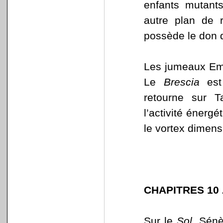
enfants mutant
autre plan de r
possède le don 
Les jumeaux Emr
Le
Brescia
est 
retourne sur T
l’activité énerg
le vortex dimensi
CHAPITRES 10 
Sur le
Sol
, Sénè