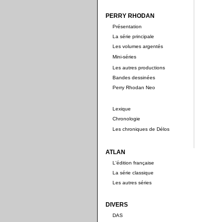
PERRY RHODAN
Présentation
La série principale
Les volumes argentés
Mini-séries
Les autres productions
Bandes dessinées
Perry Rhodan Neo
Lexique
Chronologie
Les chroniques de Délos
ATLAN
L'édition française
La série classique
Les autres séries
DIVERS
DAS