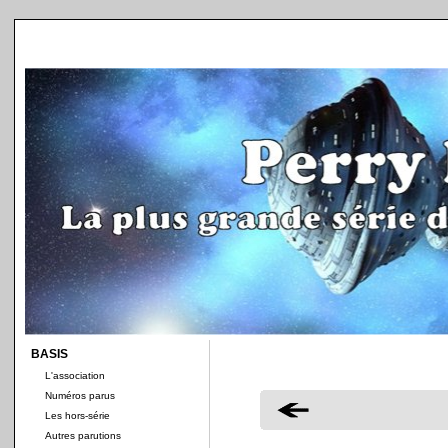
BASIS
L'association
Numéros parus
Les hors-série
Autres parutions