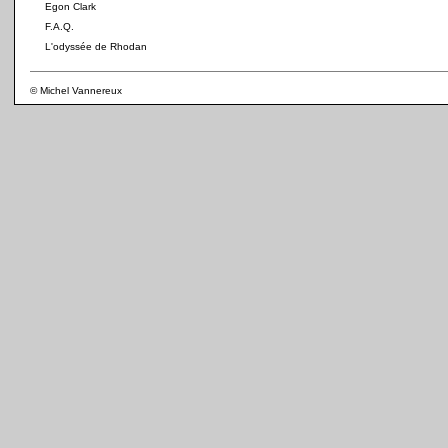
Egon Clark
F.A.Q.
L'odyssée de Rhodan
© Michel Vannereux