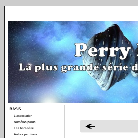
BASIS
L'association
Numéros parus
Les hors-série
Autres parutions