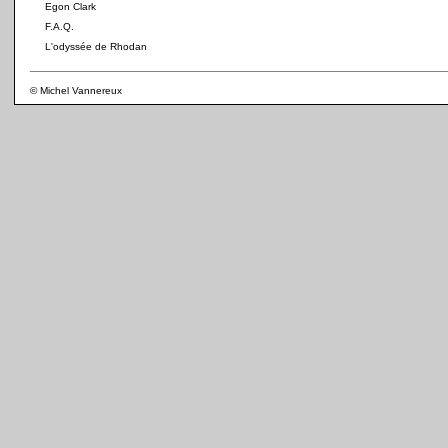
Egon Clark
F.A.Q.
L'odyssée de Rhodan
© Michel Vannereux