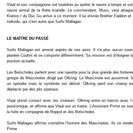
Vlaal et ses compagnons ont toutefois pu quitter le navire à temps et so
navire amiral de la flotte kranide. Le commandant, Muso, veut attaquer
Kranos I
du Duc Gu arrive à ce moment. Il lui envoie Brether Faddon et 
individu, qui n’est autre que Surfo Mallagan.
LE MAÎTRE DU PASSÉ
Surfo Mallagan est amené auprès de ses amis. Il n'a plus aucun souve
planète Couhrs et se comporte différemment. Sa mission est d’éloigner l
position actuelle.
Les Betschides partent avec une navette pour la plus grande des forteres
groupe de Mascinotes dirigé par Olkring. Le Mascinote est assommé. M
un spoodie mais le symbiote est détruit. Olkring perd son champ ten
déplacer par des plis spatiaux.
Vlaal prend contact avec les visiteurs. Olkring entre en liaison avec l
positronique, et affirme que Vlaal est un traitre. L’Assistant Prime se tou
la fuite en compagnie de Roppol et des Betschides.
Surfo Mallagan affirme connaître l’histoire des Mascinotes. Ils se rende
Prime.