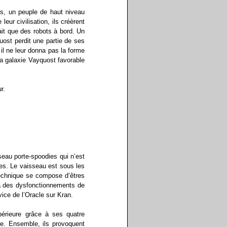
urs, un peuple de haut niveau
leur civilisation, ils créèrent
vait que des robots à bord. Un
quost perdit une partie de ses
il ne leur donna pas la forme
la galaxie Vayquost favorable
r.
seau porte-spoodies qui n’est
des. Le vaisseau est sous les
echnique se compose d’êtres
 à des dysfonctionnements de
ice de l’Oracle sur Kran.
périeure grâce à ses quatre
ue. Ensemble, ils provoquent