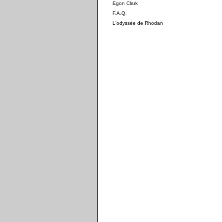
Egon Clark
F.A.Q.
L'odyssée de Rhodan