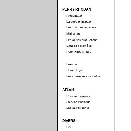
PERRY RHODAN
Présentation
La série principale
Les volumes argentés
Mini-séries
Les autres productions
Bandes dessinées
Perry Rhodan Neo
Lexique
Chronologie
Les chroniques de Délos
ATLAN
L'édition française
La série classique
Les autres séries
DIVERS
DAS