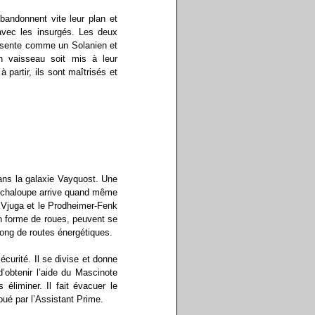
bandonnent vite leur plan et
avec les insurgés. Les deux
présente comme un Solanien et
n vaisseau soit mis à leur
partir, ils sont maîtrisés et
ans la galaxie Vayquost. Une
ne chaloupe arrive quand même
i Vjuga et le Prodheimer-Fenk
en forme de roues, peuvent se
long de routes énergétiques.
écurité. Il se divise et donne
’obtenir l’aide du Mascinote
éliminer. Il fait évacuer le
oué par l’Assistant Prime.