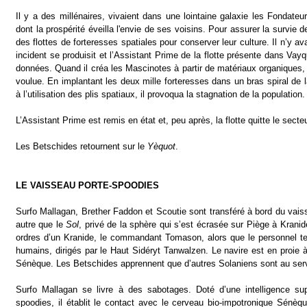
Il y a des millénaires, vivaient dans une lointaine galaxie les Fondate
dont la prospérité éveilla l'envie de ses voisins. Pour assurer la survie de 
des flottes de forteresses spatiales pour conserver leur culture. Il n’y a
incident se produisit et l’Assistant Prime de la flotte présente dans Vay
données. Quand il créa les Mascinotes à partir de matériaux organiques, 
voulue. En implantant les deux mille forteresses dans un bras spiral de 
à l’utilisation des plis spatiaux, il provoqua la stagnation de la population.
L’Assistant Prime est remis en état et, peu après, la flotte quitte le secteu
Les Betschides retournent sur le
Yèquot
.
LE VAISSEAU PORTE-SPOODIES
Surfo Mallagan, Brether Faddon et Scoutie sont transféré à bord du vais
autre que le
Sol
, privé de la sphère qui s’est écrasée sur Piège à Krani
ordres d’un Kranide, le commandant Tomason, alors que le personnel t
humains, dirigés par le Haut Sidéryt Tanwalzen. Le navire est en proie
Sénèque. Les Betschides apprennent que d’autres Solaniens sont au serv
Surfo Mallagan se livre à des sabotages. Doté d’une intelligence su
spoodies, il établit le contact avec le cerveau bio-impotronique Sénèq