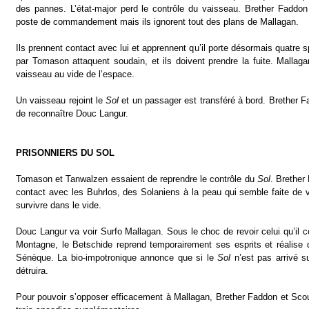
des pannes. L’état-major perd le contrôle du vaisseau. Brether Faddo
poste de commandement mais ils ignorent tout des plans de Mallagan.
Ils prennent contact avec lui et apprennent qu’il porte désormais quatre
par Tomason attaquent soudain, et ils doivent prendre la fuite. Mallaga
vaisseau au vide de l’espace.
Un vaisseau rejoint le
Sol
et un passager est transféré à bord. Brether F
de reconnaître Douc Langur.
PRISONNIERS DU SOL
Tomason et Tanwalzen essaient de reprendre le contrôle du
Sol
. Brether
contact avec les Buhrlos, des Solaniens à la peau qui semble faite de v
survivre dans le vide.
Douc Langur va voir Surfo Mallagan. Sous le choc de revoir celui qu’il 
Montagne, le Betschide reprend temporairement ses esprits et réalise q
Sénèque. La bio-impotronique annonce que si le
Sol
n’est pas arrivé su
détruira.
Pour pouvoir s’opposer efficacement à Mallagan, Brether Faddon et Scou