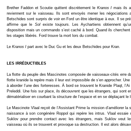
Brether Faddon et Scoutie quittent discrètement le
Kranos I
mais ils a
reviennent sur le vaisseau. Ils sont envoyés mener les négociations 
Betschides sont surpris de voir en Ford un être identique à eux. Il se 
affirme que le
Sol
existe toujours. Les Aychartiens obtiennent qu’u
disposition mais un commando s’est caché à bord. Quand ils cherchent à 
les otages libérés. Ford trouve la mort lors du combat.
Le
Kranos I
part avec le Duc Gu et les deux Betschides pour Kran.
LES IRRÉDUCTIBLES
La flotte du peuple des Mascinotes composée de vaisseaux-cités erre d
flotte kranide la repère mais il leur est impossible de s’en approcher. U
à aborder l’une des forteresses. À bord se trouvent le Kranide Plaqt, l’A
Preleddi. Une fois sur place, ils découvrent que les étrangers, qui sont 
dématérialiser en courbant la structure de l’espace et en se déplaçant le 
Le Mascinote Vlaal reçoit de l’Assistant Prime la mission d’améliorer la s
naissance à son congénère Roppol qui repère les intrus. Vlaal essaie d
Suklov pour prendre contact avec les étrangers, mais Suklov veut les 
vaisseau où ils se trouvent et provoque sa destruction. Il est alors désav