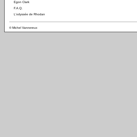
Egon Clark
F.A.Q.
L'odyssée de Rhodan
© Michel Vannereux