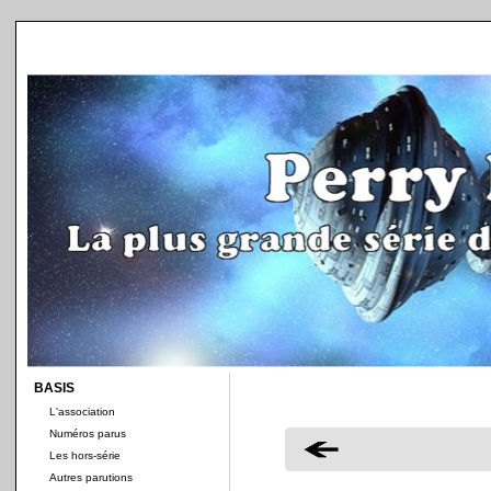
BASIS
L'association
Numéros parus
Les hors-série
Autres parutions