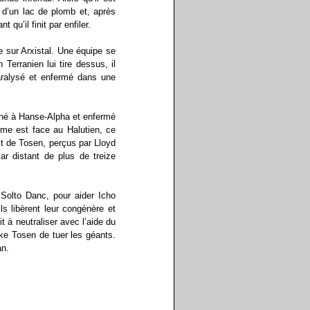
 d’un lac de plomb et, après
 qu’il finit par enfiler.
e sur Arxistal. Une équipe se
erranien lui tire dessus, il
aralysé et enfermé dans une
ené à Hanse-Alpha et enfermé
me est face au Halutien, ce
rit de Tosen, perçus par Lloyd
r distant de plus de treize
Solto Danc, pour aider Icho
s libèrent leur congénère et
it à neutraliser avec l’aide du
uke Tosen de tuer les géants.
an.