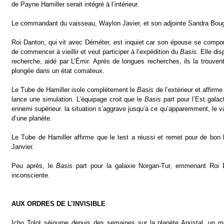
de Payne Hamiller serait intégré à l’intérieur.
Le commandant du vaisseau, Waylon Javier, et son adjointe Sandra Boug
Roi Danton, qui vit avec Déméter, est inquiet car son épouse se compor
de commencer à vieillir et veut participer à l’expédition du
Basis
. Elle di
recherche, aidé par L’Émir. Après de longues recherches, ils la trouven
plongée dans un état comateux.
Le Tube de Hamiller isole complètement le
Basis
de l’extérieur et affirme 
lance une simulation. L’équipage croit que le
Basis
part pour l’Est galact
ennemi supérieur. la situation s’aggrave jusqu’à ce qu’apparemment, le v
d’une planète.
Le Tube de Hamiller affirme que le test a réussi et remet pour de b
Janvier.
Peu après, le
Basis
part pour la galaxie Norgan-Tur, emmenant Roi D
inconsciente.
AUX ORDRES DE L’INVISIBLE
Icho Tolot séjourne depuis des semaines sur la planète Arxistal, un mon