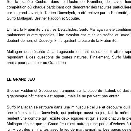
Sur la planète Couhrs, dans le Duché de Krandhor, doit avoir lie
compétition où chaque participant doit démontrer des facultés particulièr
car le grand favori, le Tartien Doevelynk, a été enlevé par la Fraternit
Surfo Mallagan, Brether Faddon et Scoutie.
En fait, la Fraternité visait les Betschides. Surfo Mallagan a été conditionn
maintenant quatre spoodies. Une évasion est mise en scène et, avec
doutent de rien, et Doevelynk, ils quittent la base de la Fraternité.
Mallagan se présente à la Lugosiade en tant qu’oracle. Il attire ra
répondant à des questions de toutes natures. Finalement, Surfo Mall
choisi pour participer au Grand Jeu.
LE GRAND JEU
Brether Faddon et Scoutie sont amenés sur la place de l’Ednuk où doit 
gigantesque bâtiment y est apparu, mais ils ne peuvent pas entrer.
Surfo Mallagan se retrouve dans une minuscule cellule et découvre qu’il
une pièce voisine. Doevelynk, qui participe aussi au jeu, fait la mêm
rendent vite compte qu’il existe deux équipes et qu’ils sont chacun la pi
Mallagan réalise que le Grand Jeu n‘est autre qu’une partie d’échecs à 
lui, y voit des similarités avec le jeu de martha-martha. Les parois dev