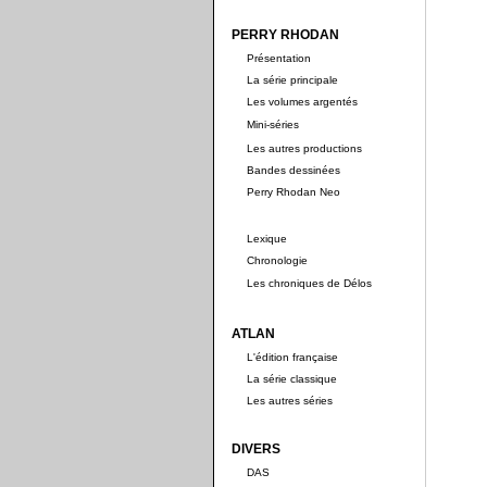
PERRY RHODAN
Présentation
La série principale
Les volumes argentés
Mini-séries
Les autres productions
Bandes dessinées
Perry Rhodan Neo
Lexique
Chronologie
Les chroniques de Délos
ATLAN
L'édition française
La série classique
Les autres séries
DIVERS
DAS