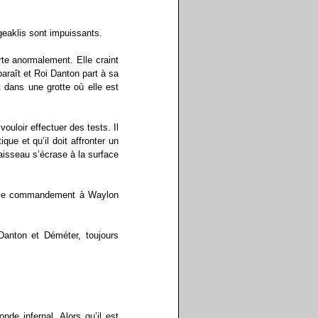
eaklis sont impuissants.
te anormalement. Elle craint
sparaît et Roi Danton part à sa
t dans une grotte où elle est
vouloir effectuer des tests. Il
ique et qu’il doit affronter un
aisseau s’écrase à la surface
on le commandement à Waylon
anton et Déméter, toujours
de infernal. Alors qu’il est