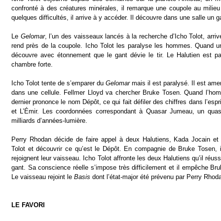
confronté à des créatures minérales, il remarque une coupole au milieu
quelques difficultés, il arrive à y accéder. Il découvre dans une salle un gant
Le
Gelomar
, l’un des vaisseaux lancés à la recherche d’Icho Tolot, arriv
rend près de la coupole. Icho Tolot les paralyse les hommes. Quand un T
découvre avec étonnement que le gant dévie le tir. Le Halutien est p
chambre forte.
Icho Tolot tente de s’emparer du
Gelomar
mais il est paralysé. Il est am
dans une cellule. Fellmer Lloyd va chercher Bruke Tosen. Quand l’hom
dernier prononce le nom Dépôt, ce qui fait défiler des chiffres dans l’esp
et L’Émir. Les coordonnées correspondant à Quasar Jumeau, un quasa
milliards d’années-lumière.
Perry Rhodan décide de faire appel à deux Halutiens, Kada Jocain et 
Tolot et découvrir ce qu’est le Dépôt. En compagnie de Bruke Tosen, il
rejoignent leur vaisseau. Icho Tolot affronte les deux Halutiens qu’il réuss
gant. Sa conscience réelle s’impose très difficilement et il empêche Br
Le vaisseau rejoint le
Basis
dont l’état-major été prévenu par Perry Rhod
LE FAVORI