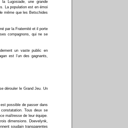
u la Lugosiade, une grande
es. La population est en émoi
é, de même que les Betschides
é par la Fraternité et il porte
 ses compagnons, qui ne se
pidement un vaste public en
agan est l’un des gagnants,
se dérouler le Grand Jeu. Un
 est possible de passer dans
e constatation. Tous deux se
èce maîtresse de leur équipe.
trois dimensions. Doevelynk,
iennent soudain transparentes