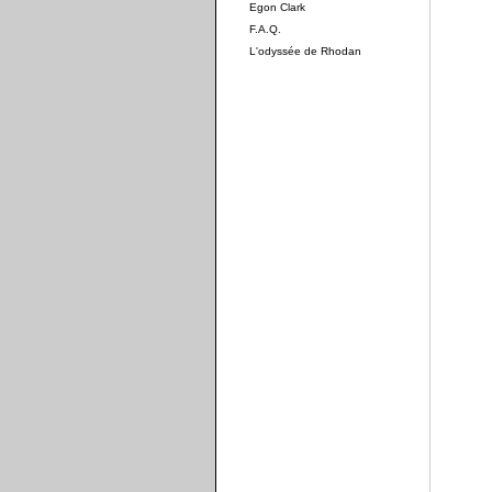
Egon Clark
F.A.Q.
L'odyssée de Rhodan