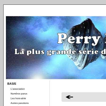
BASIS
L'association
Numéros parus
Les hors-série
Autres parutions