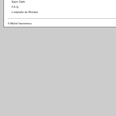
Egon Clark
F.A.Q.
L'odyssée de Rhodan
© Michel Vannereux