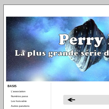
BASIS
L'association
Numéros parus
Les hors-série
Autres parutions