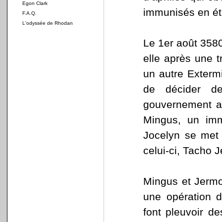
Egon Clark
immunisés en éta
F.A.Q.
L'odyssée de Rhodan
Le 1er août 3580
elle après une 
un autre Extermi
de décider de
gouvernement ap
Mingus, un imm
Jocelyn se met
celui-ci, Tacho 
Mingus et Jermo
une opération d
font pleuvoir de