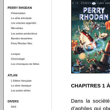
PERRY RHODAN
Présentation
La série principale
Les volumes argentés
Mini-séries
Les autres productions
Bandes dessinées
Perry Rhodan Neo
Lexique
Chronologie
Les chroniques de Délos
ATLAN
L'édition française
CHAPITRES 1 À
La série classique
Les autres séries
Dans la société
DIVERS
DAS
d’aphiles qui ob