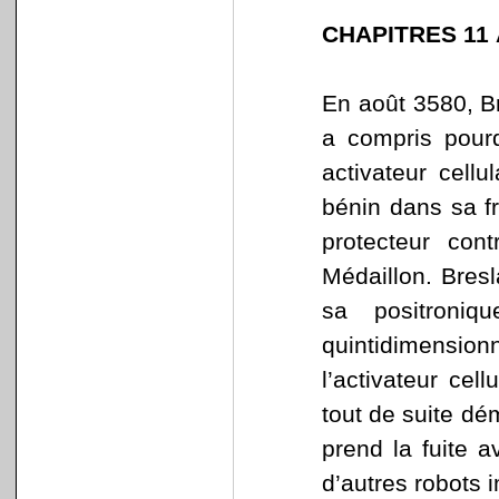
CHAPITRES 11 
En août 3580, Br
a compris pourq
activateur cell
bénin dans sa f
protecteur con
Médaillon. Bresl
sa positroniq
quintidimension
l’activateur cell
tout de suite d
prend la fuite a
d’autres robots