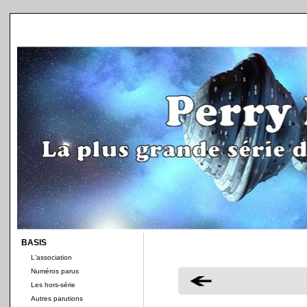
BASIS
L'association
Numéros parus
Les hors-série
Autres parutions