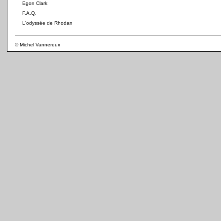
Egon Clark
F.A.Q.
L'odyssée de Rhodan
© Michel Vannereux