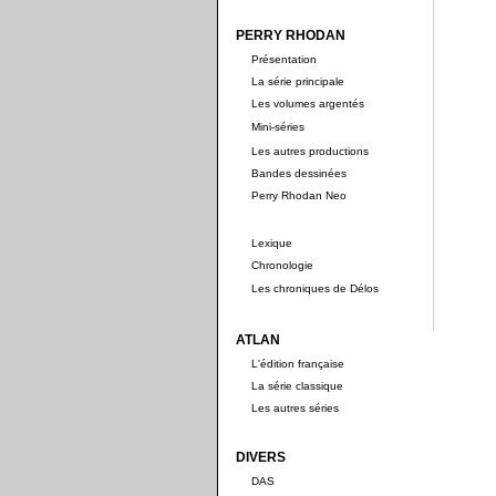
PERRY RHODAN
Présentation
La série principale
Les volumes argentés
Mini-séries
Les autres productions
Bandes dessinées
Perry Rhodan Neo
Lexique
Chronologie
Les chroniques de Délos
ATLAN
L'édition française
La série classique
Les autres séries
DIVERS
DAS