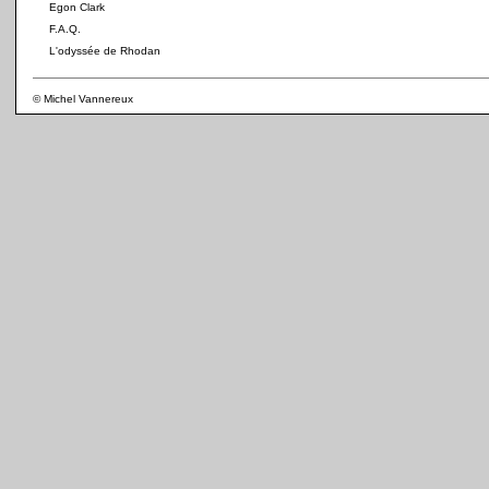
Egon Clark
F.A.Q.
L'odyssée de Rhodan
© Michel Vannereux