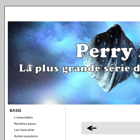
BASIS
L'association
Numéros parus
Les hors-série
Autres parutions