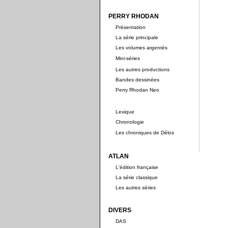
PERRY RHODAN
Présentation
La série principale
Les volumes argentés
Mini-séries
Les autres productions
Bandes dessinées
Perry Rhodan Neo
Lexique
Chronologie
Les chroniques de Délos
ATLAN
L'édition française
La série classique
Les autres séries
DIVERS
DAS