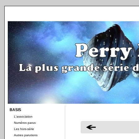
BASIS
L'association
Numéros parus
Les hors-série
Autres parutions