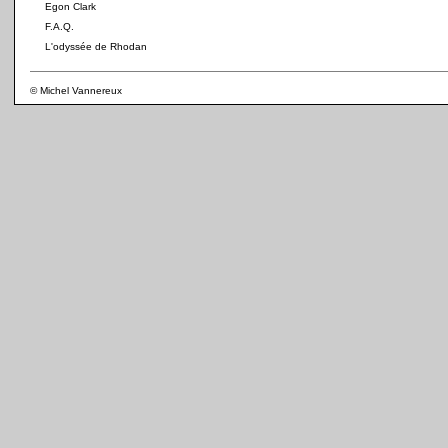
Egon Clark
F.A.Q.
L'odyssée de Rhodan
© Michel Vannereux