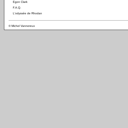
Egon Clark
F.A.Q.
L'odyssée de Rhodan
© Michel Vannereux