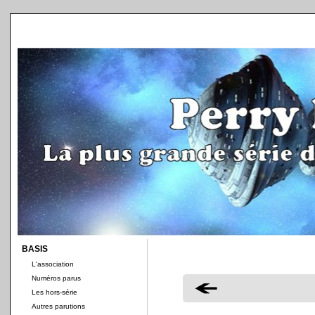
BASIS
L'association
Numéros parus
Les hors-série
Autres parutions