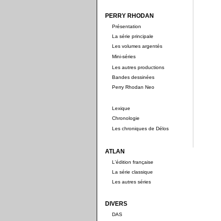
PERRY RHODAN
Présentation
La série principale
Les volumes argentés
Mini-séries
Les autres productions
Bandes dessinées
Perry Rhodan Neo
Lexique
Chronologie
Les chroniques de Délos
ATLAN
L'édition française
La série classique
Les autres séries
DIVERS
DAS