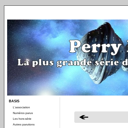
BASIS
L'association
Numéros parus
Les hors-série
Autres parutions