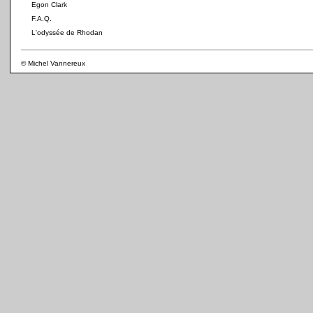
Egon Clark
F.A.Q.
L'odyssée de Rhodan
© Michel Vannereux