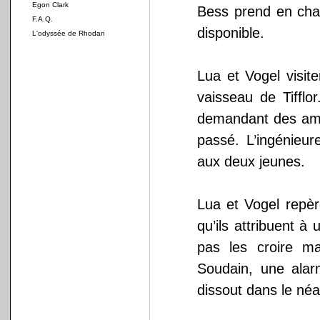
Egon Clark
Bess prend en char
F.A.Q.
disponible.
L'odyssée de Rhodan
Lua et Vogel visit
vaisseau de Tifflor
demandant des amél
passé. L’ingénieur
aux deux jeunes.
Lua et Vogel repè
qu’ils attribuent à
pas les croire m
Soudain, une alar
dissout dans le né