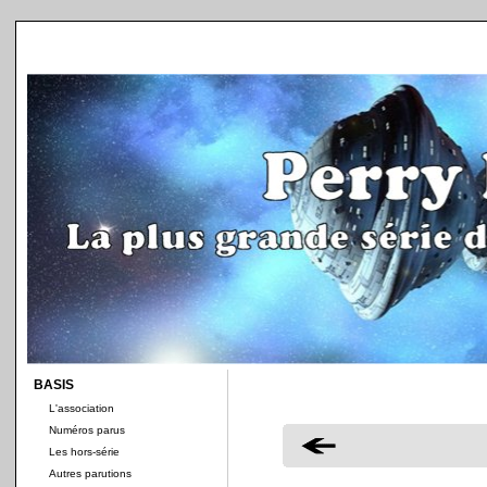
BASIS
L'association
Numéros parus
Les hors-série
Autres parutions