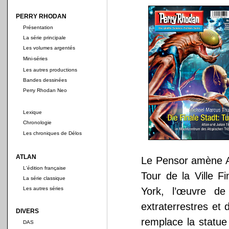
PERRY RHODAN
Présentation
La série principale
Les volumes argentés
Mini-séries
Les autres productions
Bandes dessinées
Perry Rhodan Neo
Lexique
Chronologie
Les chroniques de Délos
ATLAN
Le Pensor amène At
L'édition française
Tour de la Ville F
La série classique
Les autres séries
York, l’œuvre de 
extraterrestres et
DIVERS
remplace la statu
DAS