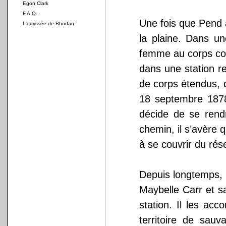
Egon Clark
F.A.Q.
Une fois que Pend 
L'odyssée de Rhodan
la plaine. Dans un
femme au corps couv
dans une station re
de corps étendus, 
18 septembre 1878.
décide de se rendr
chemin, il s’avère
à se couvrir du rés
Depuis longtemps, u
Maybelle Carr et s
station. Il les ac
territoire de sau