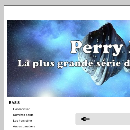
BASIS
L'association
Numéros parus
Les hors-série
Autres parutions