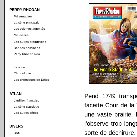
PERRY RHODAN
Présentation
La série principale
Les volumes argentés
Mini-séries
Les autres productions
Bandes dessinées
Perry Rhodan Neo
Lexique
Chronologie
Les chroniques de Délos
ATLAN
Pend 1749 transpo
L'édition française
facette Cour de la V
La série classique
Les autres séries
une vaste prairie.
l’observe trop lon
DIVERS
sorte de déchirure.
DAS