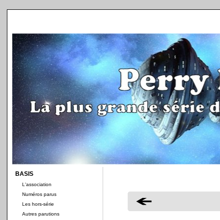
BASIS
L'association
Numéros parus
Les hors-série
Autres parutions