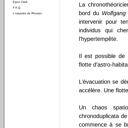
Egon Clark
La chronothéorici
F.A.Q.
bord du
Wolfgang 
L'odyssée de Rhodan
intervenir pour t
individus qui ch
l’hypertempête.
Il est possible de
flotte d’astro-habi
L’évacuation se dér
accélère. Une flott
Un chaos spatio
chronoduplicata de
commence à se bri