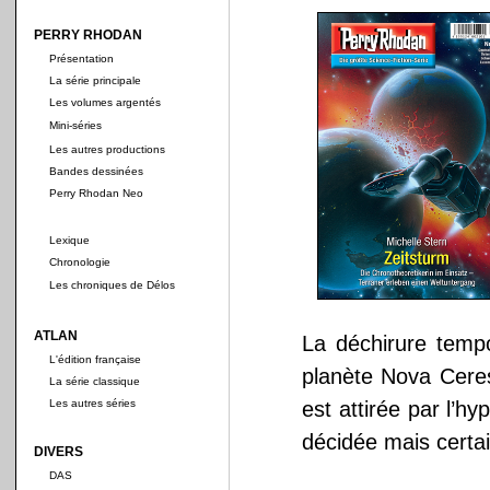
PERRY RHODAN
Présentation
La série principale
Les volumes argentés
Mini-séries
Les autres productions
Bandes dessinées
Perry Rhodan Neo
Lexique
Chronologie
Les chroniques de Délos
ATLAN
La déchirure tempo
L'édition française
planète Nova Cere
La série classique
Les autres séries
est attirée par l’h
décidée mais certai
DIVERS
DAS