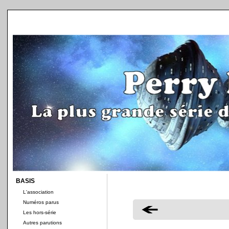
BASIS
L'association
Numéros parus
Les hors-série
Autres parutions