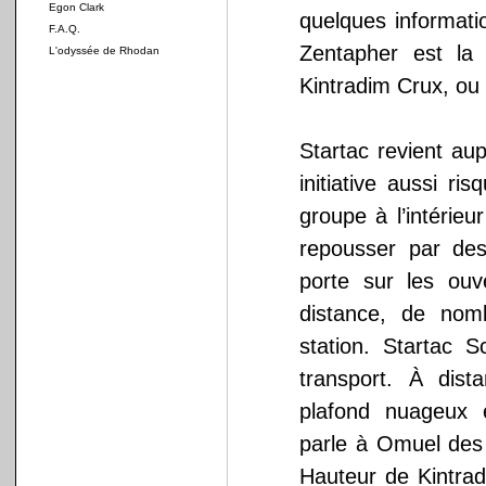
Egon Clark
quelques informatio
F.A.Q.
Zentapher est la
L'odyssée de Rhodan
Kintradim Crux, ou 
Startac revient au
initiative aussi ri
groupe à l’intérie
repousser par des
porte sur les ouv
distance, de nomb
station. Startac 
transport. À dista
plafond nuageux é
parle à Omuel des «
Hauteur de Kintrad