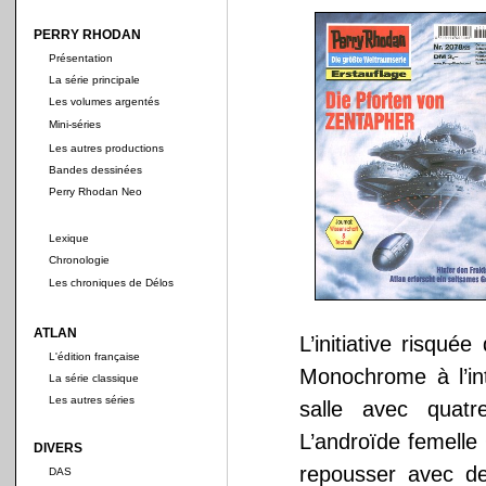
PERRY RHODAN
Présentation
La série principale
Les volumes argentés
Mini-séries
Les autres productions
Bandes dessinées
Perry Rhodan Neo
Lexique
Chronologie
Les chroniques de Délos
ATLAN
L’initiative risqu
L'édition française
Monochrome à l’in
La série classique
Les autres séries
salle avec quatre
L’androïde femelle 
DIVERS
repousser avec des
DAS