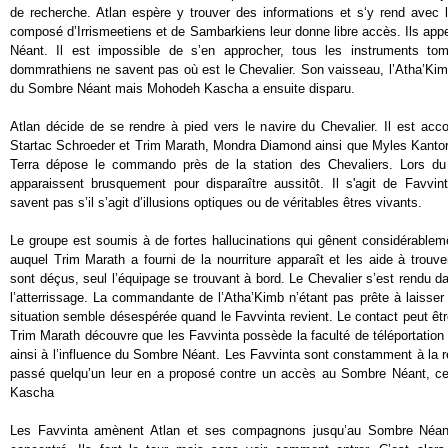
de recherche. Atlan espère y trouver des informations et s‘y rend avec l
composé d’Irrismeetiens et de Sambarkiens leur donne libre accès. Ils appel
Néant. Il est impossible de s’en approcher, tous les instruments t
dommrathiens ne savent pas où est le Chevalier. Son vaisseau, l’Atha’Kimb
du Sombre Néant mais Mohodeh Kascha a ensuite disparu.
Atlan décide de se rendre à pied vers le navire du Chevalier. Il est a
Startac Schroeder et Trim Marath, Mondra Diamond ainsi que Myles Kantor, 
Terra dépose le commando près de la station des Chevaliers. Lors du 
apparaissent brusquement pour disparaître aussitôt. Il s'agit de Favvi
savent pas s’il s’agit d’illusions optiques ou de véritables êtres vivants.
Le groupe est soumis à de fortes hallucinations qui gênent considérablem
auquel Trim Marath a fourni de la nourriture apparaît et les aide à trouv
sont déçus, seul l’équipage se trouvant à bord. Le Chevalier s’est rendu 
l’atterrissage. La commandante de l’Atha’Kimb n’étant pas prête à laisser
situation semble désespérée quand le Favvinta revient. Le contact peut être
Trim Marath découvre que les Favvinta possède la faculté de téléportation
ainsi à l’influence du Sombre Néant. Les Favvinta sont constamment à la r
passé quelqu’un leur en a proposé contre un accès au Sombre Néant, c
Kascha
Les Favvinta amènent Atlan et ses compagnons jusqu’au Sombre Néan