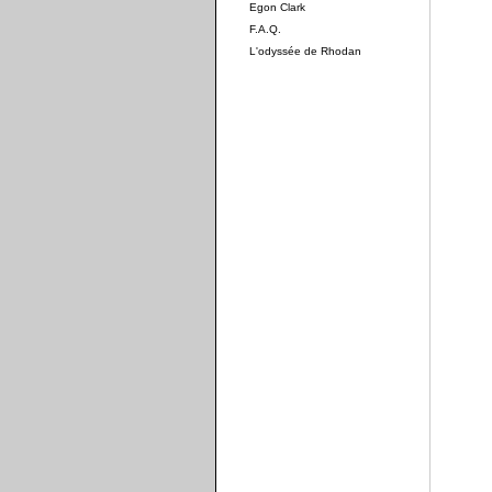
Egon Clark
F.A.Q.
L'odyssée de Rhodan