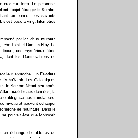
e croiseur Terra. Le personnel
lent l’objet étranger le Sombre
ombant en panne. Les savants
 s’est posé à vingt kilomètres
ccompagné par les deux mutants
Icho Tolot et Dao-Lin-H’ay. Le
départ, des mystérieux êtres
nta, dont les Dommrathiens ne
ent leur approche. Un Favvinta
er l’Atha’Kimb. Les Galactiques
dans le Sombre Néant peu après
 Atlan accéder aux données, la
 établi grâce aux translateurs.
 de niveau et peuvent échapper
echerche de nourriture. Dans le
e ne pouvait être que Mohodeh
t en échange de tablettes de