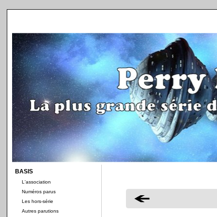
BASIS
L'association
Numéros parus
Les hors-série
Autres parutions