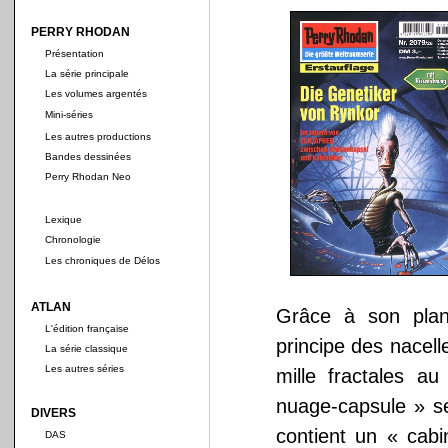
PERRY RHODAN
Présentation
La série principale
Les volumes argentés
Mini-séries
Les autres productions
Bandes dessinées
Perry Rhodan Neo
Lexique
Chronologie
Les chroniques de Délos
ATLAN
Grâce à son plan
L'édition française
principe des nacell
La série classique
Les autres séries
mille fractales a
nuage-capsule » se
DIVERS
contient un « cabi
DAS