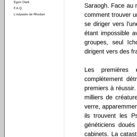
Egon Clark
Saraogh. Face au n
F.A.Q.
comment trouver un
L'odyssée de Rhodan
se diriger vers l’un
étant impossible a
groupes, seul Ich
dirigent vers des fr
Les premières e
complètement dét
premiers à réussir.
milliers de créatu
verre, apparemment
ils trouvent les 
généticiens doués
cabinets. La catas