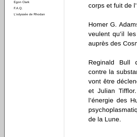
Egon Clark
corps et fuit de l
F.A.Q.
L'odyssée de Rhodan
Homer G. Adams 
veulent qu’il le
auprès des Cosmo
Reginald Bull
contre la subst
vont être déclen
et Julian Tiffl
l’énergie des H
psychoplasmatiq
de la Lune.