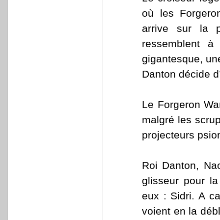
où les Forgeron
arrive sur la 
ressemblent à 
gigantesque, un
Danton décide d’
Le Forgeron War
malgré les scru
projecteurs psio
Roi Danton, Na
glisseur pour l
eux : Sidri. A c
voient en la déb