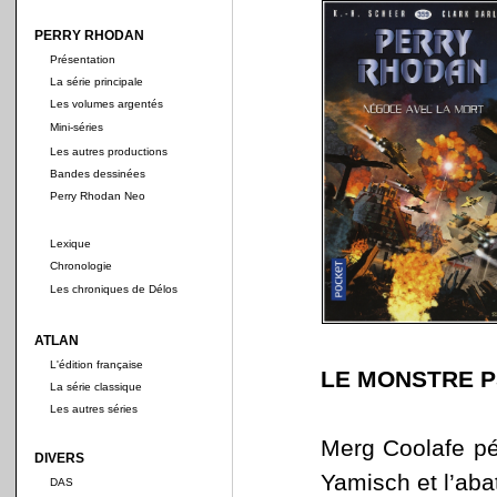
PERRY RHODAN
Présentation
La série principale
Les volumes argentés
Mini-séries
Les autres productions
Bandes dessinées
Perry Rhodan Neo
Lexique
Chronologie
Les chroniques de Délos
ATLAN
L'édition française
LE MONSTRE 
La série classique
Les autres séries
Merg Coolafe pé
DIVERS
Yamisch et l’abat
DAS