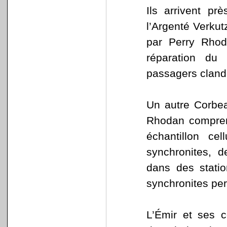
Ils arrivent p
l’Argenté Verkut
par Perry Rhod
réparation du
passagers cland
Un autre Corbe
Rhodan comprend
échantillon ce
synchronites, d
dans des stati
synchronites perm
L’Émir et ses 