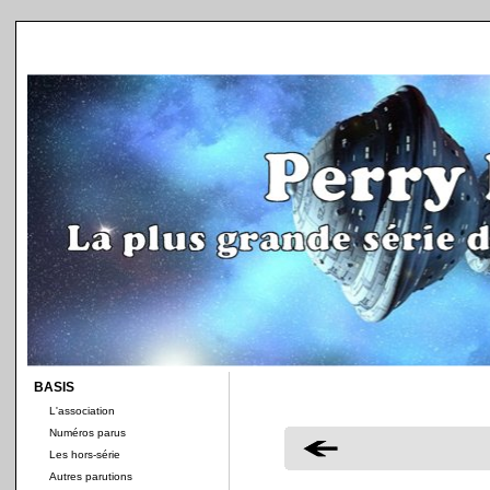
BASIS
L'association
Numéros parus
Les hors-série
Autres parutions