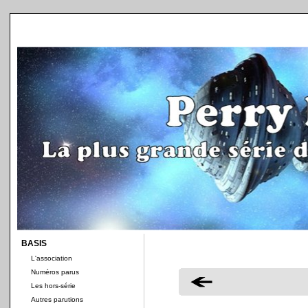
BASIS
L'association
Numéros parus
Les hors-série
Autres parutions