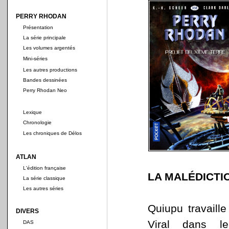
PERRY RHODAN
Présentation
La série principale
Les volumes argentés
Mini-séries
Les autres productions
Bandes dessinées
Perry Rhodan Neo
Lexique
Chronologie
Les chroniques de Délos
ATLAN
L'édition française
LA MALÉDICTI
La série classique
Les autres séries
Quiupu travaille
DIVERS
Viral dans l
DAS