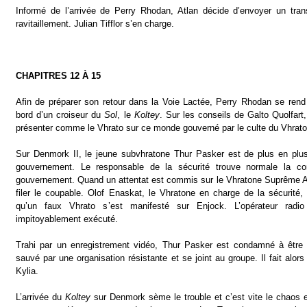
Informé de l’arrivée de Perry Rhodan, Atlan décide d’envoyer un tran
ravitaillement. Julian Tifflor s’en charge.
CHAPITRES 12 À 15
Afin de préparer son retour dans la Voie Lactée, Perry Rhodan se rend
bord d’un croiseur du
Sol
, le
Koltey
. Sur les conseils de Galto Quolfart,
présenter comme le Vhrato sur ce monde gouverné par le culte du Vhrato
Sur Denmork II, le jeune subvhratone Thur Pasker est de plus en pl
gouvernement. Le responsable de la sécurité trouve normale la co
gouvernement. Quand un attentat est commis sur le Vhratone Suprême A
filer le coupable. Olof Enaskat, le Vhratone en charge de la sécurité,
qu’un faux Vhrato s’est manifesté sur Enjock. L’opérateur radi
impitoyablement exécuté.
Trahi par un enregistrement vidéo, Thur Pasker est condamné à être j
sauvé par une organisation résistante et se joint au groupe. Il fait alor
Kylia.
L’arrivée du
Koltey
sur Denmork sème le trouble et c’est vite le chaos e