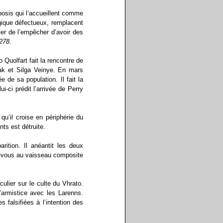
posis qui l’accueillent comme
gique défectueux, remplacent
ier de l’empêcher d’avoir des
278
.
 Quolfart fait la rencontre de
ak et Silga Veinye. En mars
e de sa population. Il fait la
i-ci prédit l’arrivée de Perry
qu’il croise en périphérie du
ts est détruite.
rition. Il anéantit les deux
z-vous au vaisseau composite
culier sur le culte du Vhrato.
’armistice avec les Larenns.
s falsifiées à l’intention des