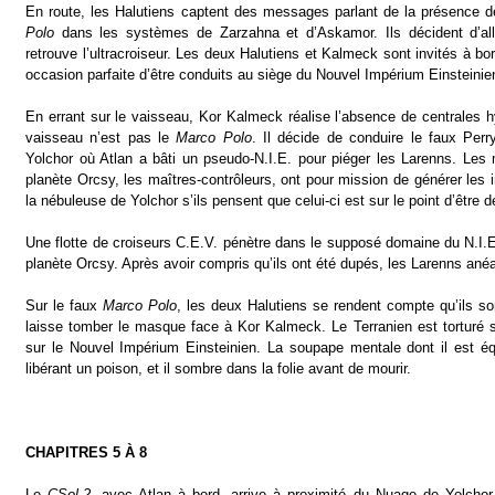
En route, les Halutiens captent des messages parlant de la présence 
Polo
dans les systèmes de Zarzahna et d’Askamor. Ils décident d’all
retrouve l’ultracroiseur. Les deux Halutiens et Kalmeck sont invités à bo
occasion parfaite d’être conduits au siège du Nouvel Impérium Einsteinie
En errant sur le vaisseau, Kor Kalmeck réalise l’absence de centrales
vaisseau n’est pas le
Marco Polo
. Il décide de conduire le faux Pe
Yolchor où Atlan a bâti un pseudo-N.I.E. pour piéger les Larenns. Les 
planète Orcsy, les maîtres-contrôleurs, ont pour mission de générer les
la nébuleuse de Yolchor s’ils pensent que celui-ci est sur le point d’être 
Une flotte de croiseurs C.E.V. pénètre dans le supposé domaine du N.I.E.,
planète Orcsy. Après avoir compris qu’ils ont été dupés, les Larenns ané
Sur le faux
Marco Polo
, les deux Halutiens se rendent compte qu’ils so
laisse tomber le masque face à Kor Kalmeck. Le Terranien est torturé s
sur le Nouvel Impérium Einsteinien. La soupape mentale dont il est équ
libérant un poison, et il sombre dans la folie avant de mourir.
CHAPITRES 5 À 8
Le
CSol-2
, avec Atlan à bord, arrive à proximité du Nuage de Yolchor