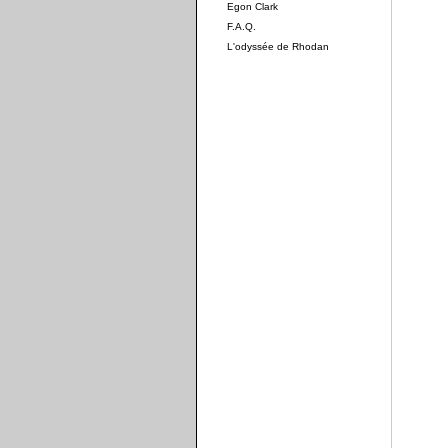
Egon Clark
F.A.Q.
L'odyssée de Rhodan