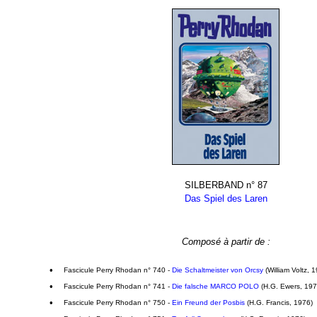
SILBERBAND n° 87
Das Spiel des Laren
Composé à partir de :
•
Fascicule Perry Rhodan n° 740 -
Die Schaltmeister von Orcsy
(William Voltz, 
•
Fascicule Perry Rhodan n° 741 -
Die falsche MARCO POLO
(H.G. Ewers, 197
•
Fascicule Perry Rhodan n° 750 -
Ein Freund der Posbis
(H.G. Francis, 1976)