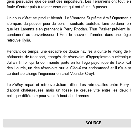
gens persuadés que ce sont des imposteurs. Les Terraniens ont tout l
foule d’entrer puis à rejeter ceux ont qui ont réussi à passer.
Un coup d’état se produit bientôt. Le Vhratone Suprême Aralf Ogneman qu
s’empare du pouvoir pour de bon. Il souhaite toutefois faire perdurer le 
que les Larenns s’en prennent à Perry Rhodan. Thur Pasker prévient l
condamné au convertisseur. L’Émir le sauve et l'amène dans une région
retrouve Kylia.
Pendant ce temps, une escadre de douze navires a quitté le Poing de 
bâtiments de transport, chargés de réservoirs d’hyperplasma nucléonique
Julian Tifflor qui la commande porte en lui l’ego psychique de Tako Ka
des Lourds, un des réservoirs sur le
Cléo-4
est endommagé et il n’y a pas
ce dont se charge l’ingénieur en chef Vounder Creyf.
Le
Koltey
repart et retrouve Julian Tifflor. Les retrouvailles entre Perry
d’abord chaleureuses mais un fossé se creuse vite entre les deu
politique différente pour venir à bout des Larenns.
SOURCE