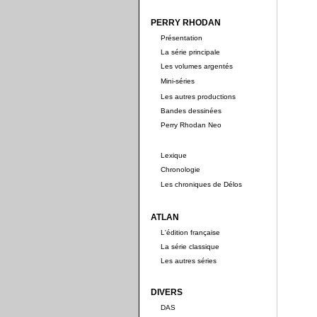
PERRY RHODAN
Présentation
La série principale
Les volumes argentés
Mini-séries
Les autres productions
Bandes dessinées
Perry Rhodan Neo
Lexique
Chronologie
Les chroniques de Délos
ATLAN
L'édition française
La série classique
Les autres séries
DIVERS
DAS