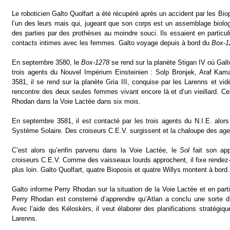
Le roboticien Galto Quolfart a été récupéré après un accident par les Bio
l’un des leurs mais qui, jugeant que son corps est un assemblage biolo
des parties par des prothèses au moindre souci. Ils essaient en particul
contacts intimes avec les femmes. Galto voyage depuis à bord du
Box-1
En septembre 3580, le
Box-1278
se rend sur la planète Stigan IV où Galto
trois agents du Nouvel Impérium Einsteinien : Solp Bronjek, Araf Kam
3581, il se rend sur la planète Gria III, conquise par les Larenns et vidé
rencontre des deux seules femmes vivant encore là et d’un vieillard. Celu
Rhodan dans la Voie Lactée dans six mois.
En septembre 3581, il est contacté par les trois agents du N.I.E. alors 
Système Solaire. Des croiseurs C.E.V. surgissent et la chaloupe des agen
C’est alors qu’enfin parvenu dans la Voie Lactée, le
Sol
fait son appa
croiseurs C.E.V. Comme des vaisseaux lourds approchent, il fixe rende
plus loin. Galto Quolfart, quatre Bioposis et quatre Willys montent à bord.
Galto informe Perry Rhodan sur la situation de la Voie Lactée et en parti
Perry Rhodan est consterné d’apprendre qu’Atlan a conclu une sorte d
Avec l’aide des Kéloskèrs, il veut élaborer des planifications stratégique
Larenns.