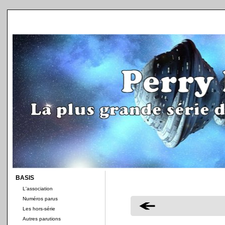
BASIS
L'association
Numéros parus
Les hors-série
Autres parutions