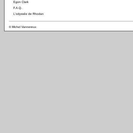
Egon Clark
F.A.Q.
L'odyssée de Rhodan
© Michel Vannereux