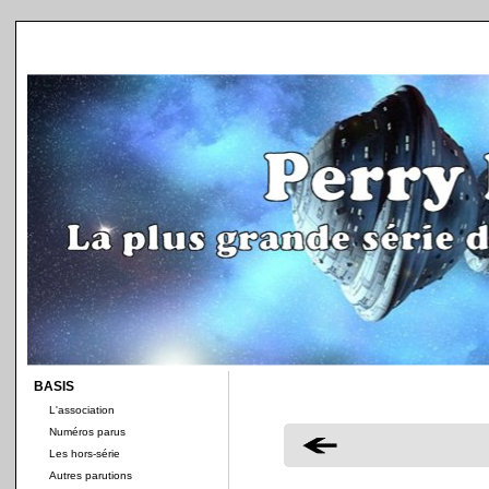
BASIS
L'association
Numéros parus
Les hors-série
Autres parutions