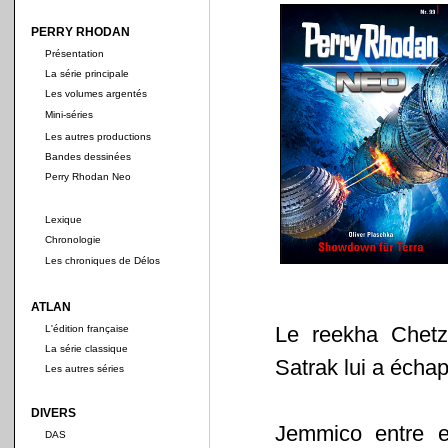
PERRY RHODAN
Présentation
La série principale
Les volumes argentés
Mini-séries
Les autres productions
Bandes dessinées
Perry Rhodan Neo
Lexique
Chronologie
Les chroniques de Délos
ATLAN
Le reekha Chetz
L'édition française
La série classique
Satrak lui a écha
Les autres séries
DIVERS
Jemmico entre e
DAS