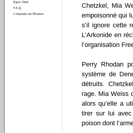
Egon Clark
Chetzkel, Mia We
F.A.Q.
empoisonné qui lu
L'odyssée de Rhodan
s’il ignore cette 
L’Arkonide en ré
l’organisation Free
Perry Rhodan po
système de Deneb
détruits. Chetzk
rage. Mia Weiss d
alors qu’elle a u
tirer sur lui av
poison dont l’arme