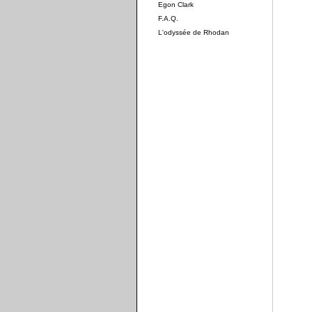
Egon Clark
F.A.Q.
L'odyssée de Rhodan