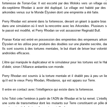
forteresse de Torran-Gar. Il est escorté par des Woloks vers un village où l
dix-septième Rhodan à avoir été dupliqué. Le village est habité par de
arkonides venus sur le Monde Élyséen dont une empreinte a été faite.
Perry Rhodan est amené dans la forteresse, devant un géant à quatre bras a
dans une simulation où il revit la rencontre avec les Arkonides. Plusieurs 
le passé est modifié, et Perry Rhodan se voit assassiner Reginald Bull.
Pranav Ketar est entré en possession des empreintes des empereurs arkoni
Élyséen et les utilise pour produire des doubles sur une planète secrète, d
Ils sont soumis à des tortures mentales, le but étant de briser leur volonté
androïdes efficaces.
L’être qui manipule le duplicateur et le simulateur pour les tortures est le Hal
d’obéir, sinon l’Alliance anéantira son monde.
Perry Rhodan est soumis à la torture mentale et il établit peu à peu un li
qu’il est le vieux Perry Rhodan, Rhodanos, qui est apparu sur Terre.
Il entre en contact avec l’intelligence qui existe dans la forteresse.
Icho Tolot crée l’entéron à partir de l’ADN de Rhodan et le lui remet. L’intel
une sorte de transmetteur dont les mutants sur Terre constituent un pôle de