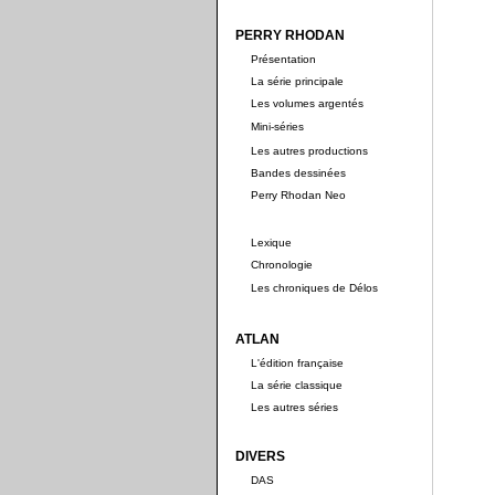
PERRY RHODAN
Présentation
La série principale
Les volumes argentés
Mini-séries
Les autres productions
Bandes dessinées
Perry Rhodan Neo
Lexique
Chronologie
Les chroniques de Délos
ATLAN
L'édition française
La série classique
Les autres séries
DIVERS
DAS