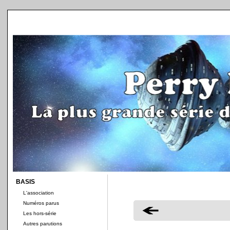
BASIS
L'association
Numéros parus
Les hors-série
Autres parutions