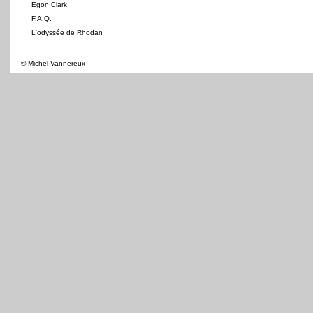
Egon Clark
F.A.Q.
L'odyssée de Rhodan
© Michel Vannereux