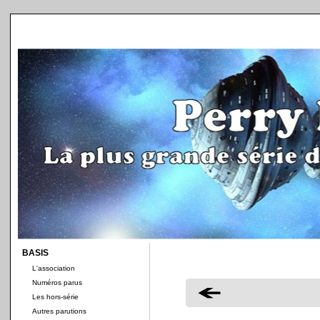
BASIS
L'association
Numéros parus
Les hors-série
Autres parutions