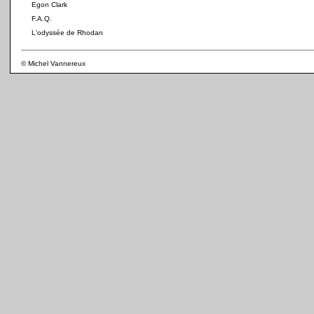
Egon Clark
F.A.Q.
L'odyssée de Rhodan
© Michel Vannereux