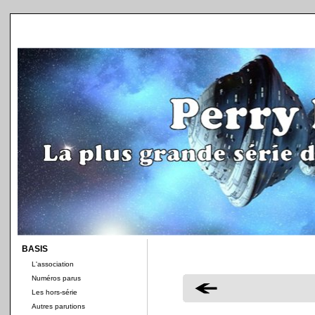
BASIS
L'association
Numéros parus
Les hors-série
Autres parutions