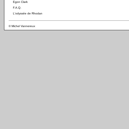
Egon Clark
F.A.Q.
L'odyssée de Rhodan
© Michel Vannereux