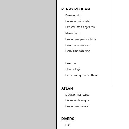
PERRY RHODAN
Présentation
La série principale
Les volumes argentés
Mini-séries
Les autres productions
Bandes dessinées
Perry Rhodan Neo
Lexique
Chronologie
Les chroniques de Délos
ATLAN
L'édition française
La série classique
Les autres séries
DIVERS
DAS