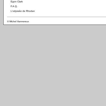
Egon Clark
F.A.Q.
L'odyssée de Rhodan
© Michel Vannereux