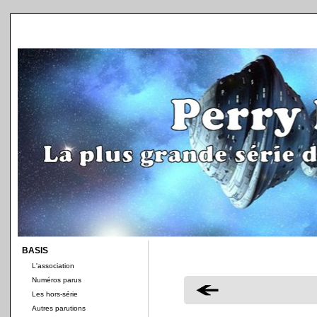
BASIS
L'association
Numéros parus
Les hors-série
Autres parutions