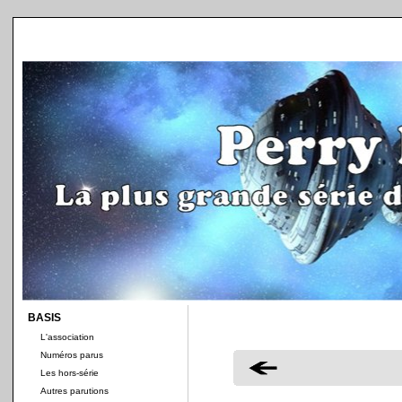
BASIS
L'association
Numéros parus
Les hors-série
Autres parutions