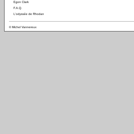
Egon Clark
F.A.Q.
L'odyssée de Rhodan
© Michel Vannereux