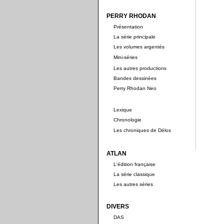
PERRY RHODAN
Présentation
La série principale
Les volumes argentés
Mini-séries
Les autres productions
Bandes dessinées
Perry Rhodan Neo
Lexique
Chronologie
Les chroniques de Délos
ATLAN
L'édition française
La série classique
Les autres séries
DIVERS
DAS