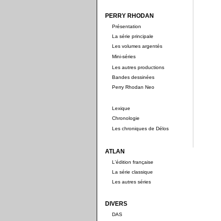
PERRY RHODAN
Présentation
La série principale
Les volumes argentés
Mini-séries
Les autres productions
Bandes dessinées
Perry Rhodan Neo
Lexique
Chronologie
Les chroniques de Délos
ATLAN
L'édition française
La série classique
Les autres séries
DIVERS
DAS