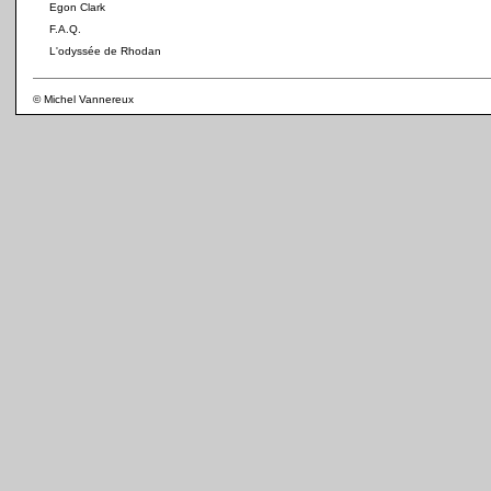
Egon Clark
F.A.Q.
L'odyssée de Rhodan
© Michel Vannereux