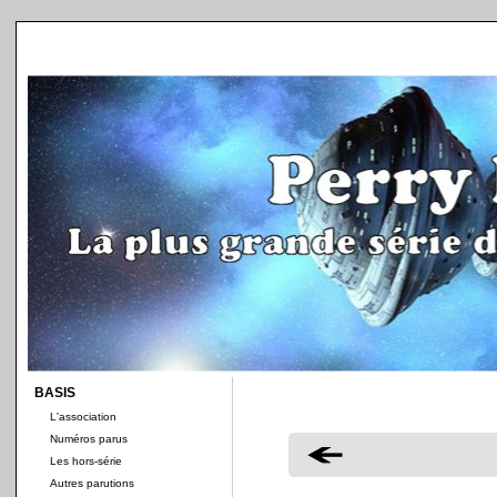
BASIS
L'association
Numéros parus
Les hors-série
Autres parutions