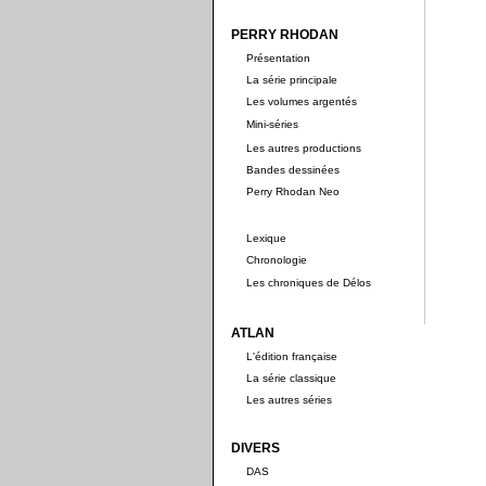
PERRY RHODAN
Présentation
La série principale
Les volumes argentés
Mini-séries
Les autres productions
Bandes dessinées
Perry Rhodan Neo
Lexique
Chronologie
Les chroniques de Délos
ATLAN
L'édition française
La série classique
Les autres séries
DIVERS
DAS