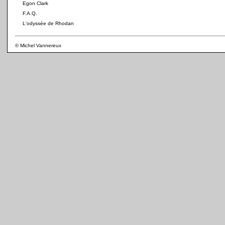
Egon Clark
F.A.Q.
L'odyssée de Rhodan
© Michel Vannereux