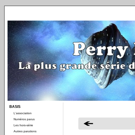
BASIS
L'association
Numéros parus
Les hors-série
Autres parutions