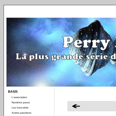
BASIS
L'association
Numéros parus
Les hors-série
Autres parutions