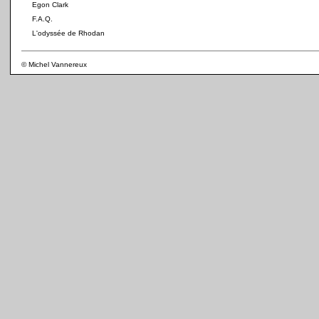
Egon Clark
F.A.Q.
L'odyssée de Rhodan
© Michel Vannereux