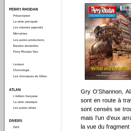
PERRY RHODAN
Présentation
La série principale
Les volumes argentés
Mini-séries
Les autres productions
Bandes dessinées
Perry Rhodan Neo
Lexique
Chronologie
Les chroniques de Délos
ATLAN
Gry O'Shannon, A
L'édition française
sont en route à tra
La série classique
sont censés se tro
Les autres séries
mais l’un d’eux ar
DIVERS
la vue du fragment
DAS