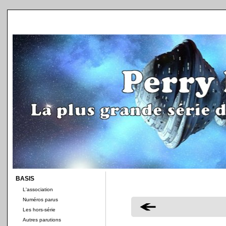
BASIS
L'association
Numéros parus
Les hors-série
Autres parutions