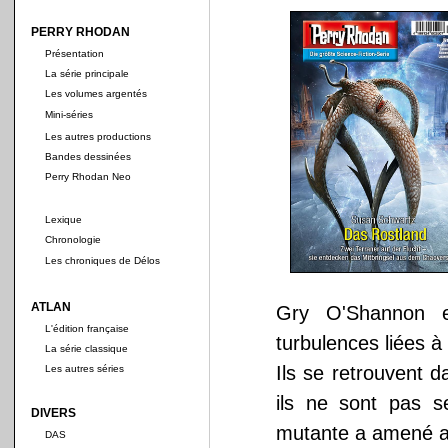
PERRY RHODAN
Présentation
La série principale
Les volumes argentés
Mini-séries
Les autres productions
Bandes dessinées
Perry Rhodan Neo
Lexique
Chronologie
Les chroniques de Délos
ATLAN
Gry O'Shannon e
L'édition française
turbulences liées 
La série classique
Ils se retrouvent 
Les autres séries
ils ne sont pas se
DIVERS
mutante a amené 
DAS