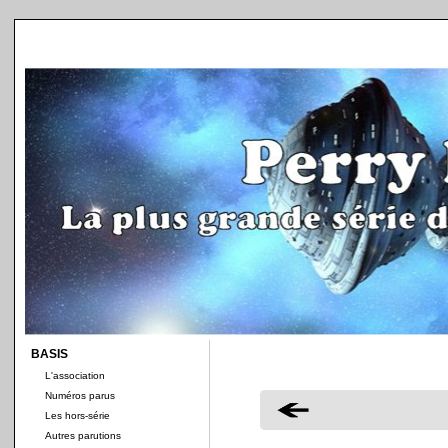
BASIS
L'association
Numéros parus
Les hors-série
Autres parutions