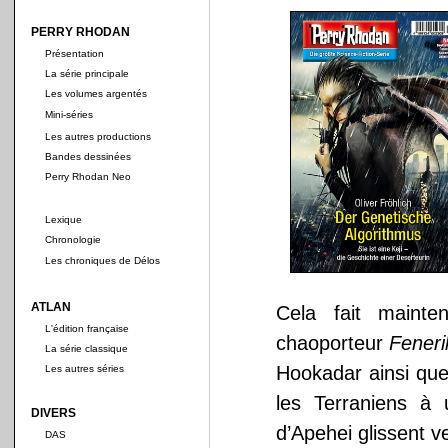
PERRY RHODAN
Présentation
La série principale
Les volumes argentés
Mini-séries
Les autres productions
Bandes dessinées
Perry Rhodan Neo
Lexique
Chronologie
Les chroniques de Délos
ATLAN
Cela fait mainte
L'édition française
chaoporteur
Feneri
La série classique
Hookadar ainsi que
Les autres séries
les Terraniens à
DIVERS
d’Apehei glissent v
DAS