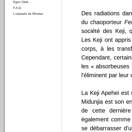
Egon Clark
F.A.Q.
Des radiations da
L'odyssée de Rhodan
du chaoporteur
Fe
société des Keji, 
Les Keji ont appri
corps, à les trans
Cependant, certains
les « absorbeuses »
l'éliminent par leur
La Keji Apehei est 
Midunjia est son en
de cette dernière 
également comme ab
se débarrasser d'un