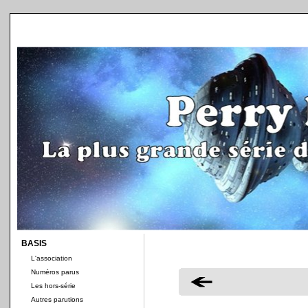
BASIS
L'association
Numéros parus
Les hors-série
Autres parutions