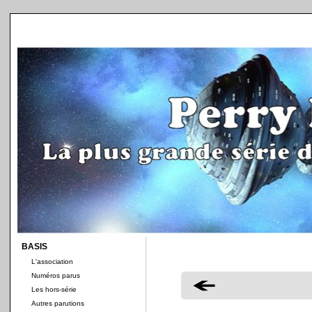
BASIS
L'association
Numéros parus
Les hors-série
Autres parutions