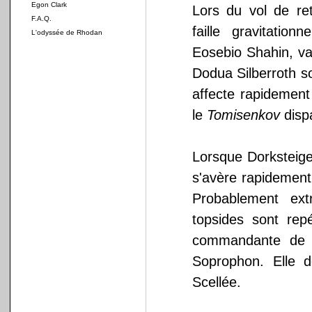
Egon Clark
Lors du vol de re
F.A.Q.
faille gravitation
L'odyssée de Rhodan
Eosebio Shahin, va 
Dodua Silberroth so
affecte rapidement
le
Tomisenkov
dispa
Lorsque Dorksteiger
s'avère rapidemen
Probablement ext
topsides sont rep
commandante de s
Soprophon. Elle 
Scellée.