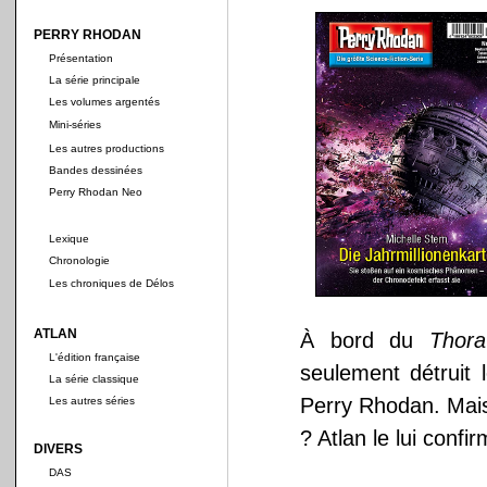
PERRY RHODAN
Présentation
La série principale
Les volumes argentés
Mini-séries
Les autres productions
Bandes dessinées
Perry Rhodan Neo
Lexique
Chronologie
Les chroniques de Délos
ATLAN
À bord du
Thora
L'édition française
seulement détruit 
La série classique
Perry Rhodan. Mais e
Les autres séries
? Atlan le lui confir
DIVERS
DAS