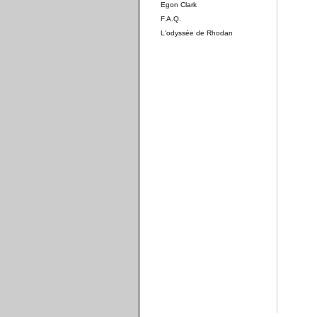
Egon Clark
F.A.Q.
L'odyssée de Rhodan