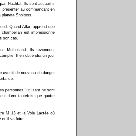
r Nachtal. Ils sont accueillis
s présenter au commandant en
a planète Sholtoss.
ttend. Quand Atlan apprend que
Le chambellan est impressionné
as son cas.
s Mulholland. Ils reviennent
omplie. Il en obtiendra un jour
e avertit de nouveau du danger
ortance.
s personnes l’utilisant ne sont
peut durer toutefois que quatre
tre M 13 et la Voie Lactée où
qu’il va faire.