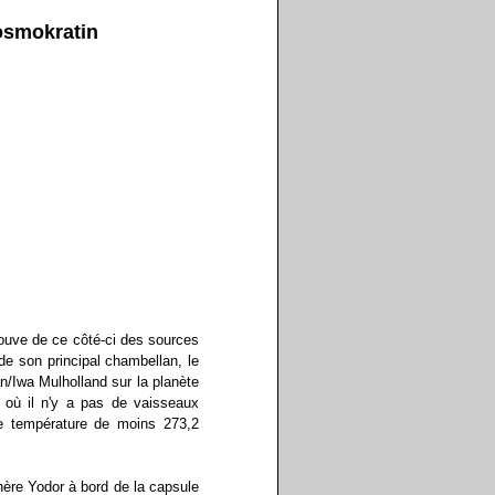
smokratin
rouve de ce côté-ci des sources
de son principal chambellan, le
n/Iwa Mulholland sur la planète
t où il n'y a pas de vaisseaux
ne température de moins 273,2
hère Yodor à bord de la capsule