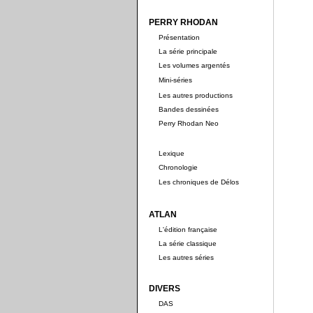
PERRY RHODAN
Présentation
La série principale
Les volumes argentés
Mini-séries
Les autres productions
Bandes dessinées
Perry Rhodan Neo
Lexique
Chronologie
Les chroniques de Délos
ATLAN
L'édition française
La série classique
Les autres séries
DIVERS
DAS