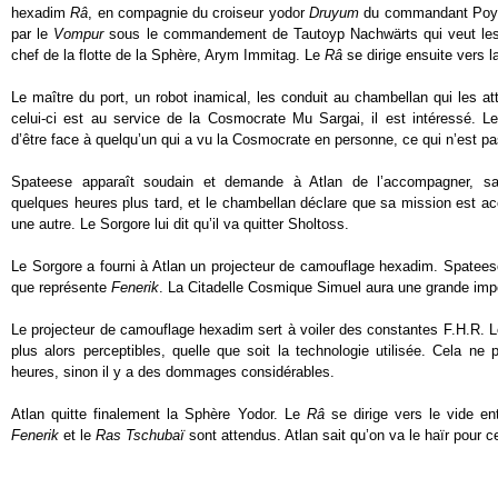
hexadim
Râ
, en compagnie du croiseur yodor
Druyum
du commandant Poypar
par le
Vompur
sous le commandement de Tautoyp Nachwärts qui veut le
chef de la flotte de la Sphère, Arym Immitag. Le
Râ
se dirige ensuite vers l
Le maître du port, un robot inamical, les conduit au chambellan qui les a
celui-ci est au service de la Cosmocrate Mu Sargai, il est intéressé. 
d’être face à quelqu’un qui a vu la Cosmocrate en personne, ce qui n’est p
Spateese apparaît soudain et demande à Atlan de l’accompagner, san
quelques heures plus tard, et le chambellan déclare que sa mission est acc
une autre. Le Sorgore lui dit qu’il va quitter Sholtoss.
Le Sorgore a fourni à Atlan un projecteur de camouflage hexadim. Spatees
que représente
Fenerik
. La Citadelle Cosmique Simuel aura une grande imp
Le projecteur de camouflage hexadim sert à voiler des constantes F.H.R. Le
plus alors perceptibles, quelle que soit la technologie utilisée. Cela ne 
heures, sinon il y a des dommages considérables.
Atlan quitte finalement la Sphère Yodor. Le
Râ
se dirige vers le vide en
Fenerik
et le
Ras Tschubaï
sont attendus. Atlan sait qu’on va le haïr pour ce 