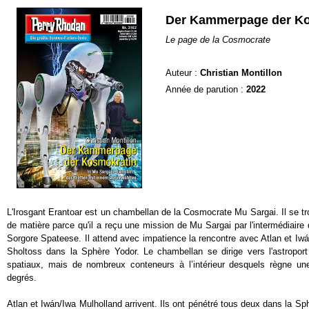
Der Kammerpage der Ko
Le page de la Cosmocrate
Auteur :
Christian Montillon
Année de parution :
2022
L'Irosgant Erantoar est un chambellan de la Cosmocrate Mu Sargai. Il se t
de matière parce qu'il a reçu une mission de Mu Sargai par l'intermédiaire 
Sorgore Spateese. Il attend avec impatience la rencontre avec Atlan et Iwá
Sholtoss dans la Sphère Yodor. Le chambellan se dirige vers l'astropor
spatiaux, mais de nombreux conteneurs à l’intérieur desquels règne u
degrés.
Atlan et Iwán/Iwa Mulholland arrivent. Ils ont pénétré tous deux dans la Sp