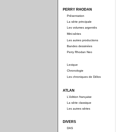
PERRY RHODAN
Présentation
La série principale
Les volumes argentés
Mini-séries
Les autres productions
Bandes dessinées
Perry Rhodan Neo
Lexique
Chronologie
Les chroniques de Délos
ATLAN
L'édition française
La série classique
Les autres séries
DIVERS
DAS