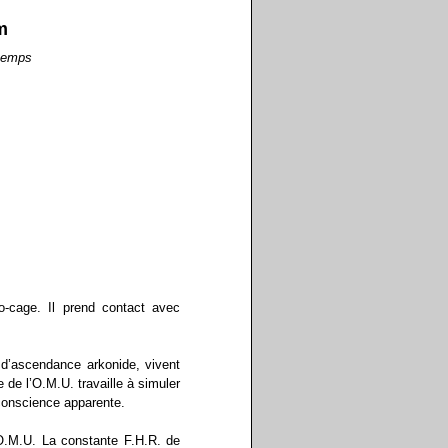
m
 temps
o-cage. Il prend contact avec
’ascendance arkonide, vivent
de l’O.M.U. travaille à simuler
conscience apparente.
’O.M.U. La constante F.H.R. de