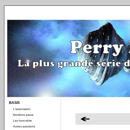
BASIS
L'association
Numéros parus
Les hors-série
Autres parutions