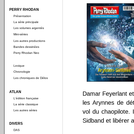
PERRY RHODAN
Présentation
La série principale
Les volumes argentés
Mini-séries
Les autres productions
Bandes dessinées
Perry Rhodan Neo
Lexique
Chronologie
Les chroniques de Délos
ATLAN
Damar Feyerlant e
L'édition française
les Arynnes de dét
La série classique
vol du chaopilote. 
Les autres séries
Sidband et libérer 
DIVERS
DAS