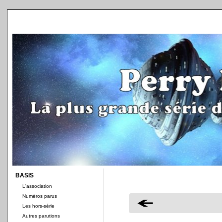
BASIS
L'association
Numéros parus
Les hors-série
Autres parutions