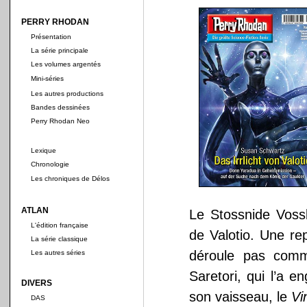
PERRY RHODAN
Présentation
La série principale
Les volumes argentés
Mini-séries
Les autres productions
Bandes dessinées
Perry Rhodan Neo
Lexique
Chronologie
Les chroniques de Délos
ATLAN
Le Stossnide Voss
L'édition française
de Valotio. Une re
La série classique
déroule pas comme
Les autres séries
Saretori, qui l’a 
DIVERS
son vaisseau, le
Vi
DAS