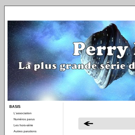
BASIS
L'association
Numéros parus
Les hors-série
Autres parutions