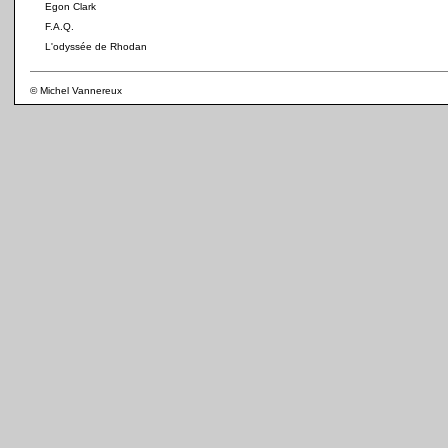
Egon Clark
F.A.Q.
L'odyssée de Rhodan
© Michel Vannereux